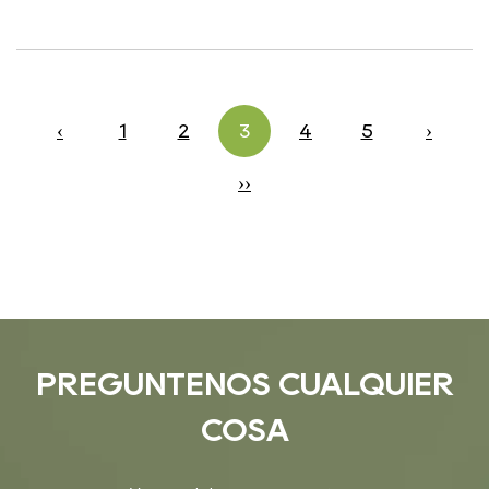
‹
1
2
3
4
5
›
››
PREGÚNTENOS CUALQUIER
COSA