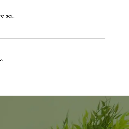
 sa...
››