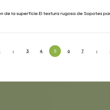
n de la superficie El textura rugosa de Sopotes para
‹
‹
3
4
5
6
7
›