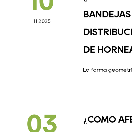
10
BANDEJAS 
11 2025
DISTRIBUC
DE HORNE
La forma geométric
03
¿CÓMO AF