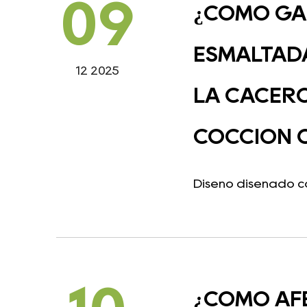
09
¿CÓMO GA
ESMALTADA
12 2025
LA CACERO
COCCIÓN 
Diseño diseñado co
¿CÓMO AFE