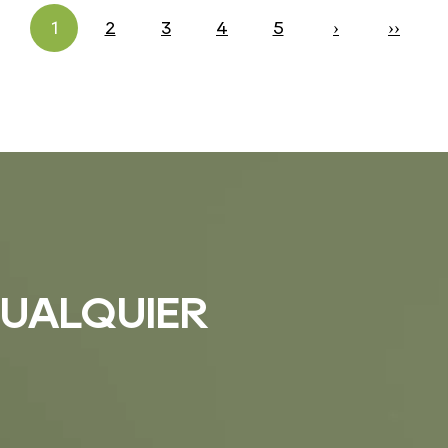
1
2
3
4
5
›
››
UALQUIER