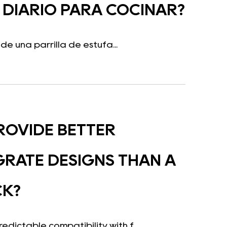
O DIARIO PARA COCINAR?
e una parrilla de estufa...
PROVIDE BETTER
GRATE DESIGNS THAN A
CK?
dictable compatibility with f...