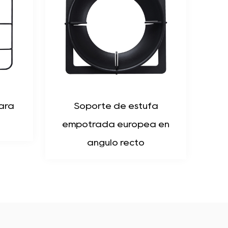
tufa
Soporte para ollas de
pea en
hierro fundido para estufa
to