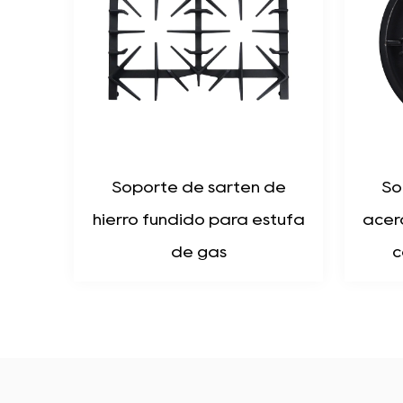
én de
Soporte para ollas de
a estufa
acero inoxidable cepillado
con placa de hierro