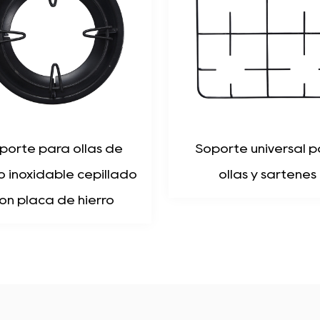
Soporte universal para
Soporte de es
ollas y sartenes
empotrada euro
ángulo rec